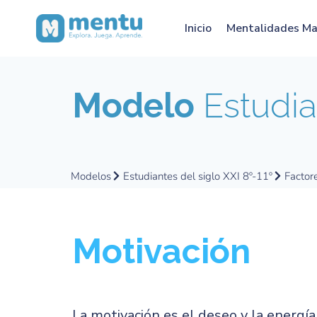
Inicio
Mentalidades M
Modelo
Estudian
Modelos
Estudiantes del siglo XXI 8º-11º
Factor
Motivación
La motivación es el deseo y la energ