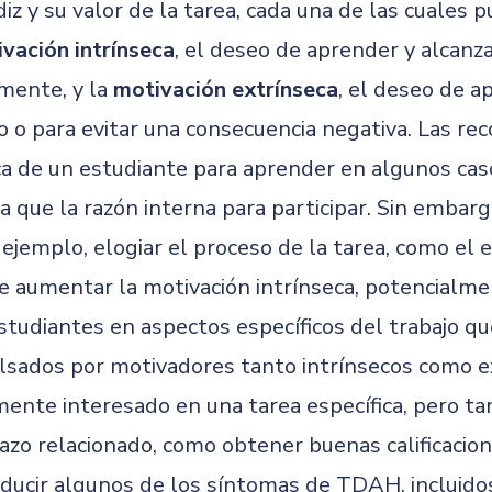
iz y su valor de la tarea, cada una de las cuales
vación intrínseca
, el deseo de aprender y alcan
lmente, y la
motivación extrínseca
, el deseo de a
 o para evitar una consecuencia negativa. Las r
ca de un estudiante para aprender en algunos cas
que la razón interna para participar. Sin embar
jemplo, elogiar el proceso de la tarea, como el e
e aumentar la motivación intrínseca, potencial
estudiantes en aspectos específicos del trabajo q
sados por motivadores tanto intrínsecos como ex
mente interesado en una tarea específica, pero t
plazo relacionado, como obtener buenas calificacio
educir algunos de los síntomas de TDAH, incluido