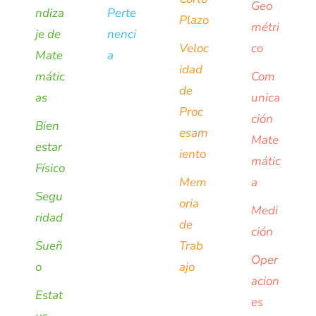
Geo
ndiza
Perte
Plazo
métri
je de
nenci
Veloc
co
Mate
a
idad
mátic
Com
de
as
unica
Proc
ción
Bien
esam
Mate
estar
iento
mátic
Físico
Mem
a
Segu
oria
Medi
ridad
de
ción
Sueñ
Trab
Oper
o
ajo
acion
Estat
es