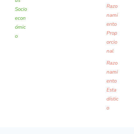
us
Razo
Socio
nami
econ
ento
ómic
Prop
o
orcio
nal
Razo
nami
ento
Esta
dístic
o