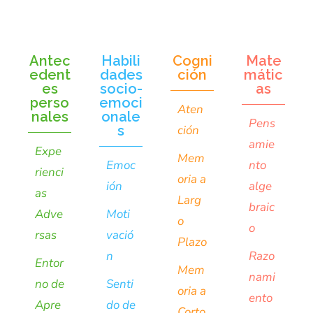
Antec
Habili
Cogni
Mate
edent
dades
ción
mátic
es
socio-
as
perso
emoci
Aten
nales
onale
Pens
s
ción
amie
Expe
Mem
Emoc
nto
rienci
oria a
ión
alge
as
Larg
braic
Adve
Moti
o
o
rsas
vació
Plazo
n
Razo
Entor
Mem
nami
no de
Senti
oria a
ento
Apre
do de
Corto