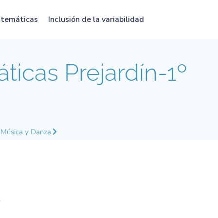
atemáticas
Inclusión de la variabilidad
icas Prejardín-1º
Música y Danza
a