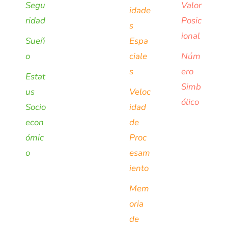
Segu
Valor
idade
ridad
Posic
s
ional
Sueñ
Espa
o
ciale
Núm
s
ero
Estat
Simb
us
Veloc
ólico
Socio
idad
econ
de
ómic
Proc
o
esam
iento
Mem
oria
de