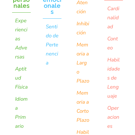
Aten
nales
onale
Cardi
s
ción
nalid
Expe
Inhibi
Senti
ad
rienci
ción
do de
as
Cont
Perte
Mem
Adve
eo
nenci
oria a
rsas
Habil
a
Larg
Aptit
idade
o
ud
s de
Plazo
Física
Leng
Mem
uaje
Idiom
oria a
a
Oper
Corto
Prim
acion
Plazo
ario
es
Habil