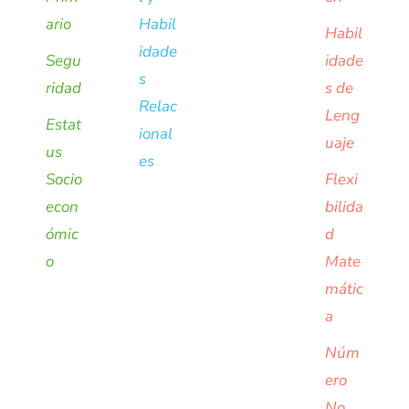
ario
Habil
Habil
idade
Segu
idade
s
ridad
s de
Relac
Leng
Estat
ional
uaje
us
es
Socio
Flexi
econ
bilida
ómic
d
o
Mate
mátic
a
Núm
ero
No