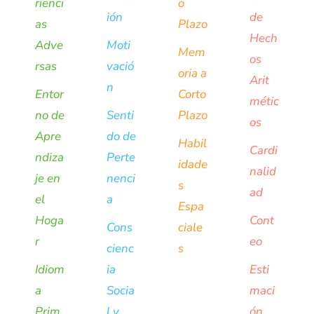
rienci
o
ión
de
as
Plazo
Hech
Adve
Moti
Mem
os
rsas
vació
oria a
Arit
n
Entor
Corto
métic
no de
Senti
Plazo
os
Apre
do de
Habil
Cardi
ndiza
Perte
idade
nalid
je en
nenci
s
ad
el
a
Espa
Hoga
Cont
Cons
ciale
r
eo
cienc
s
Idiom
ia
Esti
a
Socia
maci
Prim
l y
ón