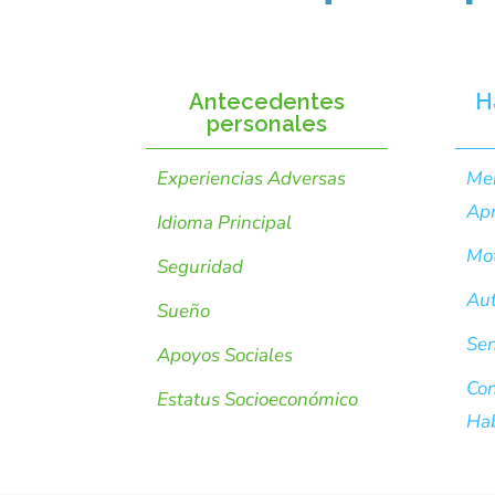
Antecedentes
H
personales
Experiencias Adversas
Men
Apr
Idioma Principal
Mot
Seguridad
Aut
Sueño
Sen
Apoyos Sociales
Con
Estatus Socioeconómico
Hab