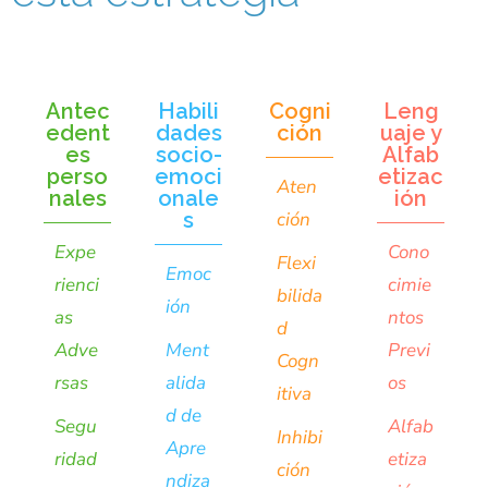
Antec
Habili
Cogni
Leng
edent
dades
ción
uaje y
es
socio-
Alfab
perso
emoci
etizac
Aten
nales
onale
ión
s
ción
Expe
Cono
Flexi
Emoc
rienci
cimie
bilida
ión
as
ntos
d
Adve
Ment
Previ
Cogn
rsas
alida
os
itiva
d de
Segu
Alfab
Inhibi
Apre
ridad
etiza
ción
ndiza