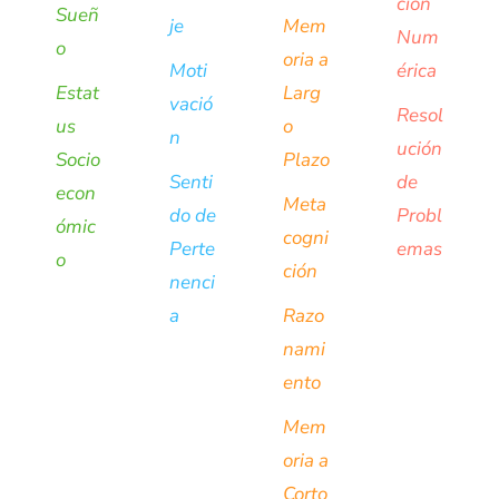
ción
Sueñ
je
Mem
Num
o
oria a
Moti
érica
Estat
Larg
vació
Resol
us
o
n
ución
Socio
Plazo
Senti
de
econ
Meta
do de
Probl
ómic
cogni
Perte
emas
o
ción
nenci
a
Razo
nami
ento
Mem
oria a
Corto