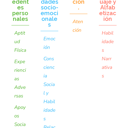
edent
dades
ción
uaje y
es
socio-
.
Alfab
perso
emoci
etizac
nales
onale
ión
Aten
s
ción
Aptit
Habil
Emoc
ud
idade
ión
Física
s
Cons
Narr
Expe
cienc
ativa
rienci
ia
s
as
Socia
Adve
l y
rsas
Habil
Apoy
idade
os
s
Socia
Relac