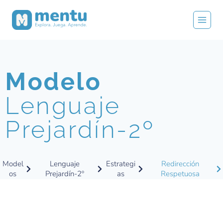
Modelo
Lenguaje
Prejardín-2º
Model
Lenguaje
Estrategi
Redirección
os
Prejardín-2º
as
Respetuosa