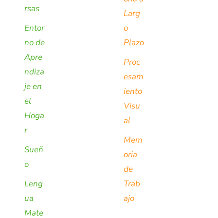
rsas
Larg
Entor
o
no de
Plazo
Apre
Proc
ndiza
esam
je en
iento
el
Visu
Hoga
al
r
Mem
Sueñ
oria
o
de
Leng
Trab
ua
ajo
Mate