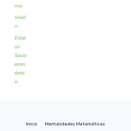
rna
Visió
n
Estat
us
Socio
econ
ómic
o
Inicio
Mentalidades Matemáticas