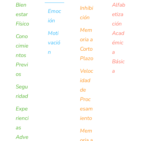
Bien
Alfab
Inhibi
Emoc
estar
etiza
ción
ión
Físico
ción
Mem
Moti
Acad
Cono
oria a
vació
émic
cimie
Corto
n
a
ntos
Plazo
Básic
Previ
Veloc
a
os
idad
Segu
de
ridad
Proc
Expe
esam
rienci
iento
as
Mem
Adve
oria a