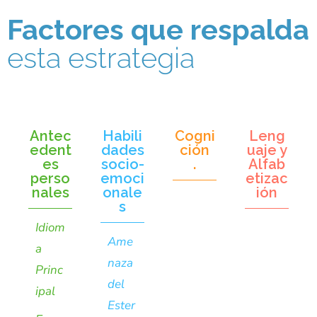
Factores que respalda
esta estrategia
Antec
Habili
Cogni
Leng
edent
dades
ción
uaje y
es
socio-
.
Alfab
perso
emoci
etizac
nales
onale
ión
s
Idiom
Ame
a
naza
Princ
del
ipal
Ester