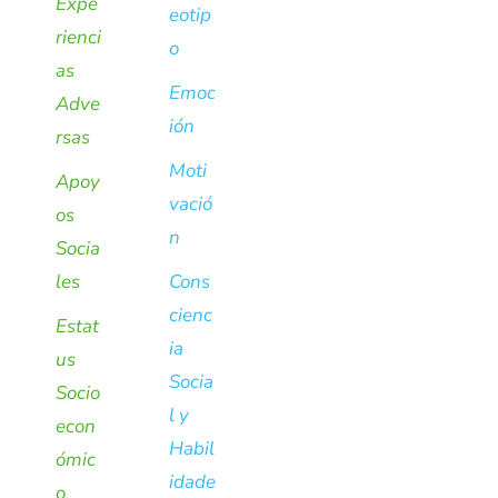
Expe
eotip
rienci
o
as
Emoc
Adve
ión
rsas
Moti
Apoy
vació
os
n
Socia
les
Cons
cienc
Estat
ia
us
Socia
Socio
l y
econ
Habil
ómic
idade
o