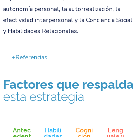
autonomía personal, la autorrealización, la
efectividad interpersonal y la Conciencia Social
y Habilidades Relacionales.
Referencias
Factores que respalda
esta estrategia
Antec
Habili
Cogni
Leng
edent
dades
ción
uaje y