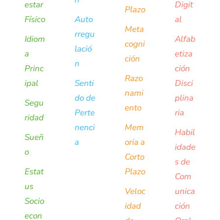
estar
Digit
Plazo
Físico
Auto
al
Meta
rregu
Idiom
Alfab
cogni
lació
a
etiza
ción
n
Princ
ción
Razo
ipal
Senti
Disci
nami
do de
plina
Segu
ento
Perte
ria
ridad
nenci
Mem
Habil
Sueñ
a
oria a
idade
o
Corto
s de
Estat
Plazo
Com
us
Veloc
unica
Socio
idad
ción
econ