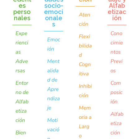
es
socio-
Alfab
perso
emoci
etizac
Aten
nales
onale
ión
s
ción
Expe
Cono
Flexi
Emoc
rienci
cimie
bilida
ión
as
ntos
d
Adve
Ment
Previ
Cogn
rsas
alida
os
itiva
d de
Entor
Com
Inhibi
Apre
no de
posic
ción
ndiza
Alfab
ión
je
Mem
etiza
Alfab
oria a
ción
Moti
etiza
Larg
vació
Bien
ción
o
n