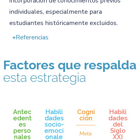
incorporación de conocimientos previos
individuales, especialmente para
estudiantes históricamente excluidos.
Referencias
Factores que respalda
esta estrategia
Antec
Habili
Cogni
Habili
edent
dades
ción
dades
es
socio-
del
perso
emoci
Siglo
Meta
nales
onale
XXI