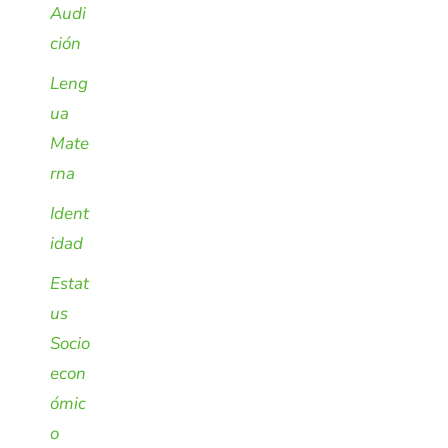
Audi
ción
Leng
ua
Mate
rna
Ident
idad
Estat
us
Socio
econ
ómic
o