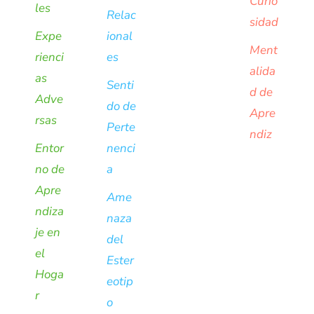
Curio
les
Relac
sidad
Expe
ional
Ment
rienci
es
alida
as
Senti
d de
Adve
do de
Apre
rsas
Perte
ndiz
Entor
nenci
no de
a
Apre
Ame
ndiza
naza
je en
del
el
Ester
Hoga
eotip
r
o