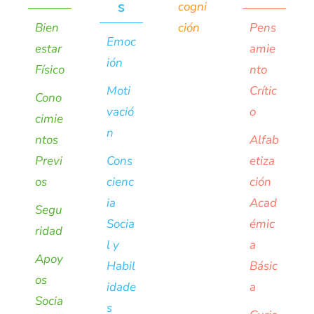
s
cogni
Bien
ción
Pens
Emoc
estar
amie
ión
Físico
nto
Moti
Crític
Cono
vació
o
cimie
n
ntos
Alfab
Previ
Cons
etiza
os
cienc
ción
ia
Acad
Segu
Socia
émic
ridad
l y
a
Apoy
Habil
Básic
os
idade
a
Socia
s