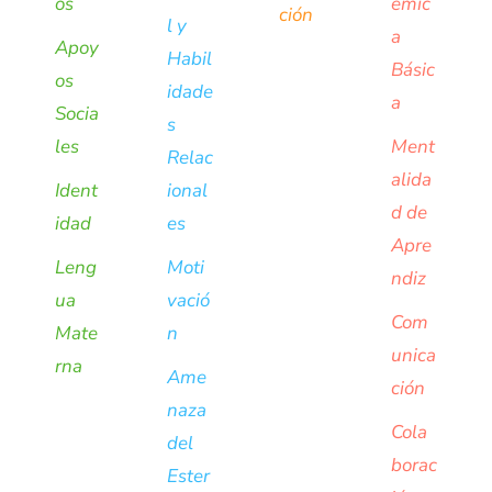
os
émic
ción
l y
a
Apoy
Habil
Básic
os
idade
a
Socia
s
les
Ment
Relac
alida
Ident
ional
d de
idad
es
Apre
Leng
Moti
ndiz
ua
vació
Com
Mate
n
unica
rna
Ame
ción
naza
Cola
del
borac
Ester