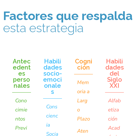
Factores que respalda
esta estrategia
Antec
Habili
Cogni
Habili
edent
dades
ción
dades
es
socio-
del
perso
emoci
Siglo
Mem
nales
onale
XXI
s
oria a
Cono
Larg
Alfab
Cons
cimie
o
etiza
cienc
ntos
Plazo
ción
ia
Previ
Acad
Aten
Socia