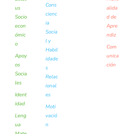
Cons
us
alida
cienc
Socio
d de
ia
econ
Apre
Socia
ómic
ndiz
l y
o
Com
Habil
Apoy
unica
idade
os
ción
s
Socia
Relac
les
ional
Ident
es
idad
Moti
Leng
vació
ua
n
Mate