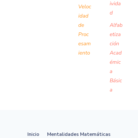
ivida
Veloc
d
idad
de
Alfab
Proc
etiza
esam
ción
iento
Acad
émic
a
Básic
a
Inicio
Mentalidades Matemáticas