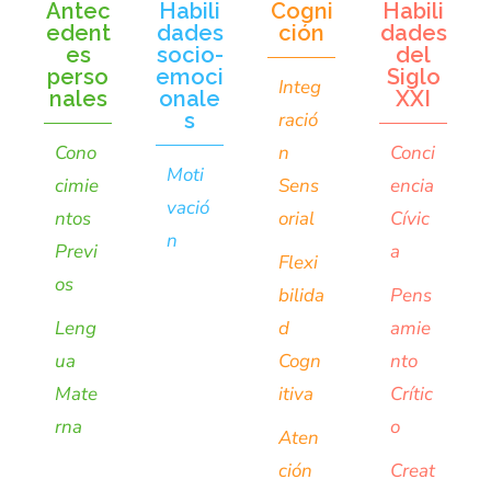
Antec
Habili
Cogni
Habili
edent
dades
ción
dades
es
socio-
del
perso
emoci
Siglo
Integ
nales
onale
XXI
s
ració
Cono
n
Conci
Moti
cimie
Sens
encia
vació
ntos
orial
Cívic
n
Previ
a
Flexi
os
bilida
Pens
Leng
d
amie
ua
Cogn
nto
Mate
itiva
Crític
rna
o
Aten
ción
Creat