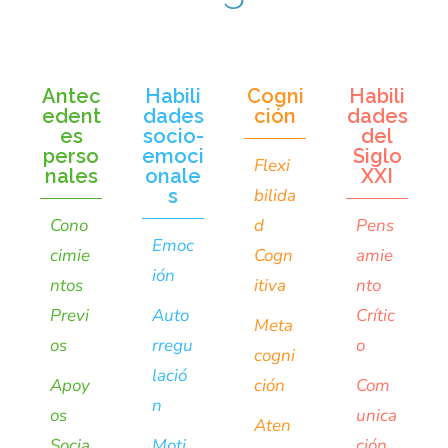
Antec
Habili
Cogni
Habili
edent
dades
ción
dades
es
socio-
del
perso
emoci
Siglo
Flexi
nales
onale
XXI
s
bilida
Cono
d
Pens
Emoc
cimie
Cogn
amie
ión
ntos
itiva
nto
Previ
Auto
Crític
Meta
os
rregu
o
cogni
lació
Apoy
ción
Com
n
os
unica
Aten
Socia
Moti
ción