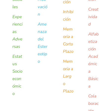
ción
les
vació
Creat
Inhibi
n
Expe
ivida
ción
rienci
Ame
d
Mem
as
naza
Alfab
oria a
Adve
del
etiza
Corto
rsas
Ester
ción
Plazo
eotip
Estat
Acad
o
Mem
us
émic
oria a
Socio
a
Larg
econ
Básic
o
ómic
a
Plazo
o
Cola
borac
ión