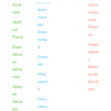
Audi
Cono
Ame
ción
cimie
naza
ntos
Aptit
del
Previ
ud
Ester
os
Física
eotip
Habil
Expe
o
idade
rienci
Emoc
s
as
ión
Básic
Adve
Moti
as de
rsas
vació
Escrit
Apoy
n
ura
os
Cons
Socia
cienc
les