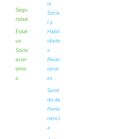
ia
Segu
Socia
ridad
l y
Estat
Habil
us
idade
Socio
s
econ
Relac
ómic
ional
o
es
Senti
do de
Perte
nenci
a