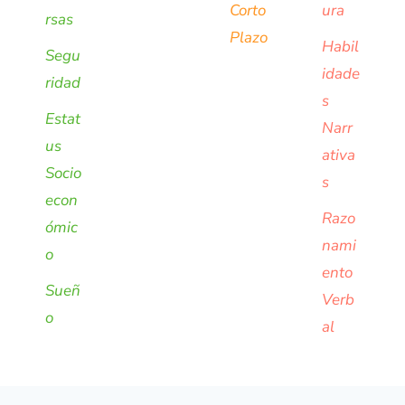
Corto
ura
rsas
Plazo
Habil
Segu
idade
ridad
s
Estat
Narr
us
ativa
Socio
s
econ
Razo
ómic
nami
o
ento
Sueñ
Verb
o
al