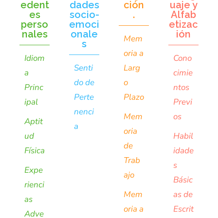
edent
dades
ción
uaje y
es
socio-
.
Alfab
perso
emoci
etizac
nales
onale
ión
Mem
s
oria a
Idiom
Cono
Senti
Larg
a
cimie
do de
o
Princ
ntos
Perte
Plazo
ipal
Previ
nenci
Mem
os
Aptit
a
oria
ud
Habil
de
Física
idade
Trab
s
Expe
ajo
Básic
rienci
Mem
as de
as
oria a
Escrit
Adve