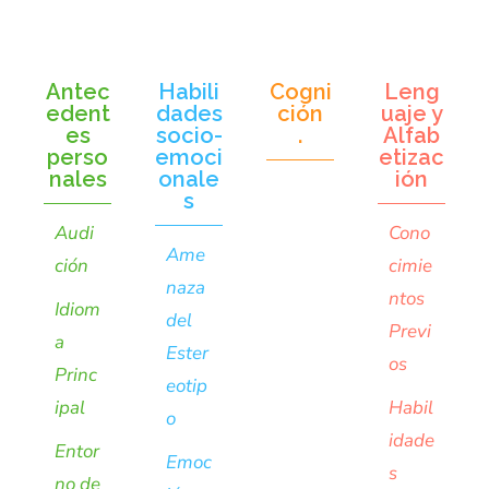
Antec
Habili
Cogni
Leng
edent
dades
ción
uaje y
es
socio-
.
Alfab
perso
emoci
etizac
nales
onale
ión
s
Audi
Cono
Ame
ción
cimie
naza
ntos
Idiom
del
Previ
a
Ester
os
Princ
eotip
ipal
Habil
o
idade
Entor
Emoc
s
no de