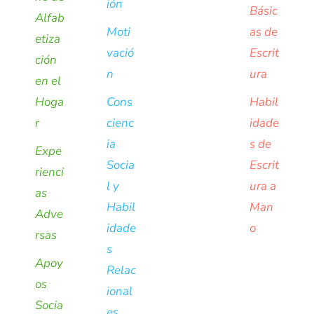
ión
Básic
Alfab
Moti
as de
etiza
vació
Escrit
ción
n
ura
en el
Hoga
Cons
Habil
r
cienc
idade
ia
s de
Expe
Socia
Escrit
rienci
l y
ura a
as
Habil
Man
Adve
idade
o
rsas
s
Apoy
Relac
os
ional
Socia
es