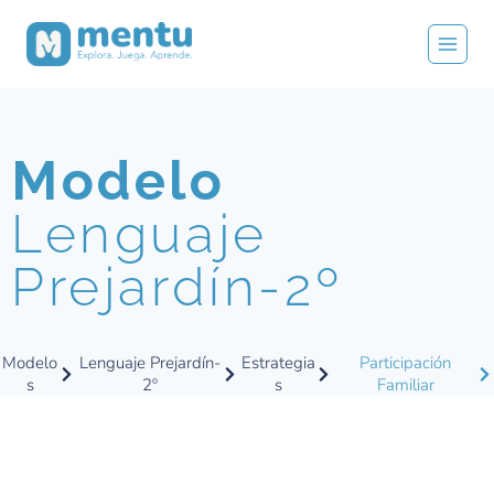
Modelo
Lenguaje
Prejardín-2º
Modelo
Lenguaje Prejardín-
Estrategia
Participación
s
2º
s
Familiar