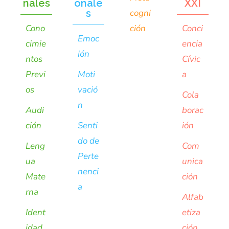
nales
onale
XXI
s
cogni
Cono
ción
Conci
Emoc
cimie
encia
ión
ntos
Cívic
Previ
Moti
a
os
vació
Cola
n
Audi
borac
ción
Senti
ión
do de
Leng
Com
Perte
ua
unica
nenci
Mate
ción
a
rna
Alfab
Ident
etiza
idad
ción