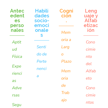
Antec
Habili
Cogni
Leng
edent
dades
ción
uaje y
es
socio-
.
Alfab
perso
emoci
etizac
nales
onale
ión
Mem
s
oria a
Aptit
Cono
Senti
Larg
ud
cimie
do de
o
Física
nto
Perte
Plazo
del
Expe
nenci
Mem
Alfab
rienci
a
oria
eto
as
de
Adve
Cono
Trab
rsas
cimie
ajo
ntos
Segu