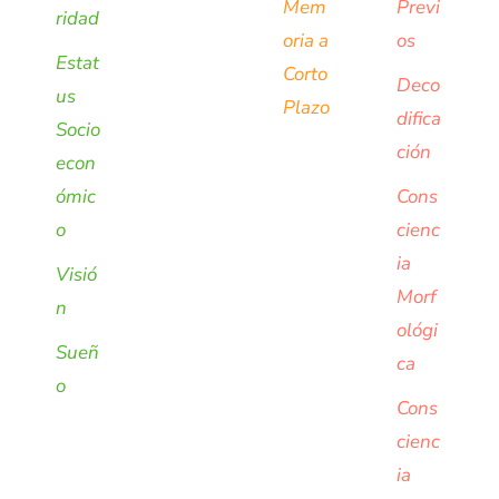
Mem
Previ
ridad
oria a
os
Estat
Corto
Deco
us
Plazo
difica
Socio
ción
econ
ómic
Cons
o
cienc
ia
Visió
Morf
n
ológi
Sueñ
ca
o
Cons
cienc
ia