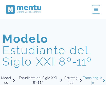
Modelo
Estudiante del
Siglo XXI 8º
-11º
Model
Estudiante del Siglo XXI
Estrategi
Translengua
os
8º-11º
as
je