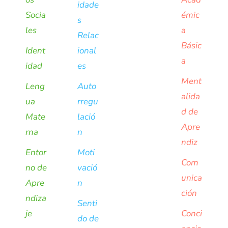
idade
Socia
émic
s
les
a
Relac
Básic
Ident
ional
a
idad
es
Ment
Leng
Auto
alida
ua
rregu
d de
Mate
lació
Apre
rna
n
ndiz
Entor
Moti
Com
no de
vació
unica
Apre
n
ción
ndiza
Senti
je
Conci
do de