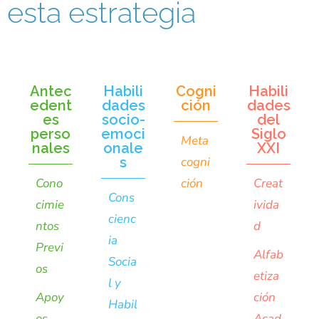
esta estrategia
Antec
Habili
Cogni
Habili
edent
dades
ción
dades
es
socio-
del
perso
emoci
Siglo
Meta
nales
onale
XXI
s
cogni
Cono
ción
Creat
Cons
cimie
ivida
cienc
ntos
d
ia
Previ
Alfab
Socia
os
etiza
l y
Apoy
ción
Habil
os
Acad