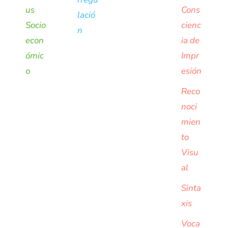
us
Cons
lació
Socio
cienc
n
econ
ia de
ómic
Impr
o
esión
Reco
noci
mien
to
Visu
al
Sinta
xis
Voca