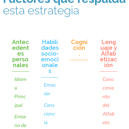
esta estrategia
Antec
Habili
Cogni
Leng
edent
dades
ción
uaje y
es
socio-
.
Alfab
perso
emoci
etizac
nales
onale
ión
s
Idiom
Cono
Emoc
a
cimie
ión
Princ
nto
ipal
Cons
del
cienc
Alfab
Entor
ia
eto
no de