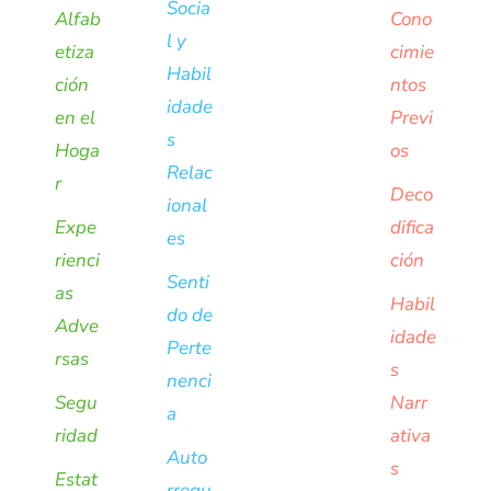
Socia
Alfab
Cono
l y
etiza
cimie
Habil
ción
ntos
idade
en el
Previ
s
Hoga
os
Relac
r
Deco
ional
Expe
difica
es
rienci
ción
Senti
as
Habil
do de
Adve
idade
Perte
rsas
s
nenci
Segu
Narr
a
ridad
ativa
Auto
s
Estat
rregu