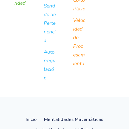
Corto
ridad
Senti
Plazo
do de
Veloc
Perte
idad
nenci
de
a
Proc
Auto
esam
rregu
iento
lació
n
Inicio
Mentalidades Matemáticas