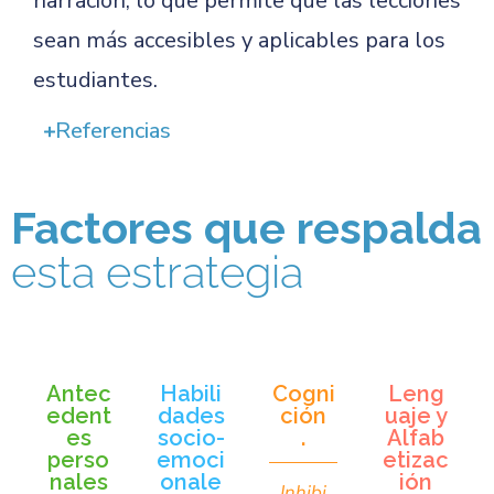
narración, lo que permite que las lecciones
sean más accesibles y aplicables para los
estudiantes.
Referencias
Factores que respalda
esta estrategia
Antec
Habili
Cogni
Leng
edent
dades
ción
uaje y
es
socio-
.
Alfab
perso
emoci
etizac
nales
onale
ión
Inhibi