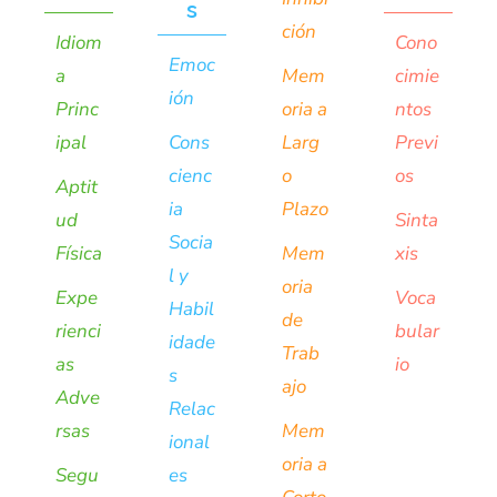
s
ción
Idiom
Cono
Emoc
a
Mem
cimie
ión
Princ
oria a
ntos
ipal
Cons
Larg
Previ
cienc
o
os
Aptit
ia
Plazo
ud
Sinta
Socia
Física
Mem
xis
l y
oria
Expe
Voca
Habil
de
rienci
bular
idade
Trab
as
io
s
ajo
Adve
Relac
rsas
Mem
ional
oria a
Segu
es