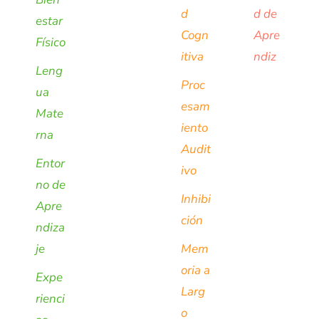
d
d de
estar
Cogn
Apre
Físico
itiva
ndiz
Leng
Proc
ua
esam
Mate
iento
rna
Audit
Entor
ivo
no de
Inhibi
Apre
ción
ndiza
je
Mem
oria a
Expe
Larg
rienci
o