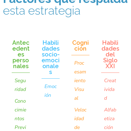
esta estrategia
Antec
Habili
Cogni
Habili
edent
dades
ción
dades
es
socio-
del
perso
emoci
Siglo
Proc
nales
onale
XXI
s
esam
Segu
iento
Creat
Emoc
ridad
Visu
ivida
ión
al
d
Cono
cimie
Veloc
Alfab
ntos
idad
etiza
Previ
de
ción