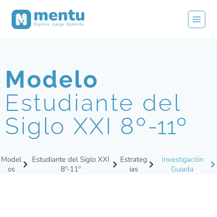
Modelo
Estudiante del
Siglo XXI 8º
-11º
Model
Estudiante del Siglo XXI
Estrateg
Investigación
os
8º-11º
ias
Guiada