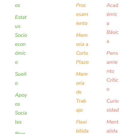
os
Proc
Acad
esam
émic
Estat
iento
a
us
Básic
Socio
Mem
a
econ
oria a
ómic
Corto
Pens
o
Plazo
amie
nto
Sueñ
Mem
Crític
o
oria
o
de
Apoy
Trab
Curio
os
ajo
sidad
Socia
les
Flexi
Ment
bilida
alida
Bien