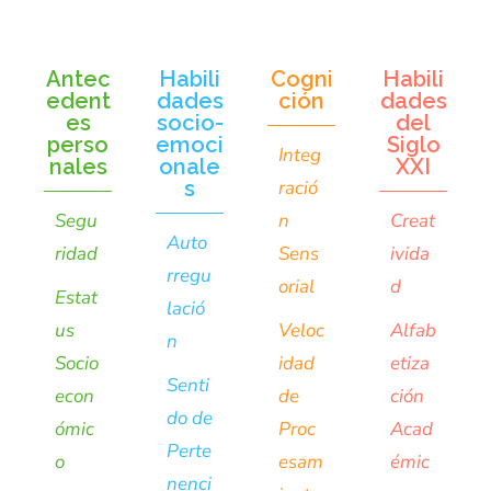
Antec
Habili
Cogni
Habili
edent
dades
ción
dades
es
socio-
del
perso
emoci
Siglo
Integ
nales
onale
XXI
s
ració
Segu
n
Creat
Auto
ridad
Sens
ivida
rregu
orial
d
Estat
lació
us
Veloc
Alfab
n
Socio
idad
etiza
Senti
econ
de
ción
do de
ómic
Proc
Acad
Perte
o
esam
émic
nenci