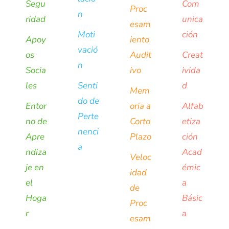
Segu
Com
Proc
n
ridad
unica
esam
Moti
ción
Apoy
iento
vació
os
Audit
Creat
n
Socia
ivo
ivida
les
Senti
d
Mem
do de
Entor
oria a
Alfab
Perte
no de
Corto
etiza
nenci
Apre
Plazo
ción
a
ndiza
Acad
Veloc
je en
émic
idad
el
a
de
Hoga
Básic
Proc
r
a
esam