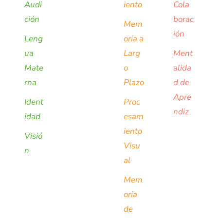
Audi
iento
Cola
ción
borac
Mem
ión
Leng
oria a
ua
Larg
Ment
Mate
o
alida
rna
Plazo
d de
Apre
Ident
Proc
ndiz
idad
esam
iento
Visió
Visu
n
al
Mem
oria
de