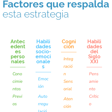
Factores que respalda
esta estrategia
Antec
Habili
Cogni
Habili
edent
dades
ción
dades
es
socio-
del
perso
emoci
Siglo
Integ
nales
onale
XXI
s
ració
Cono
n
Pens
Emoc
cimie
Sens
amie
ión
ntos
orial
nto
Previ
Auto
Crític
Aten
os
rregu
o
ción
lació