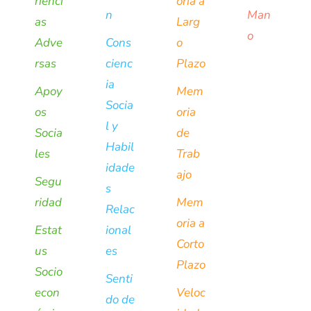
rienci
oria a
n
Man
as
Larg
o
Adve
Cons
o
rsas
cienc
Plazo
ia
Apoy
Mem
Socia
os
oria
l y
Socia
de
Habil
les
Trab
idade
ajo
Segu
s
ridad
Mem
Relac
oria a
Estat
ional
Corto
us
es
Plazo
Socio
Senti
econ
Veloc
do de