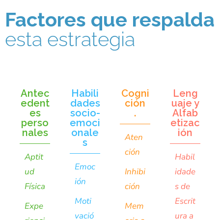
Factores que respalda
esta estrategia
Antec
Habili
Cogni
Leng
edent
dades
ción
uaje y
es
socio-
.
Alfab
perso
emoci
etizac
nales
onale
ión
Aten
s
ción
Aptit
Habil
Emoc
ud
Inhibi
idade
ión
Física
ción
s de
Moti
Escrit
Expe
Mem
vació
ura a