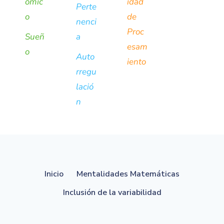
ómic
idad
Perte
o
de
nenci
Proc
Sueñ
a
esam
o
Auto
iento
rregu
lació
n
Inicio
Mentalidades Matemáticas
Inclusión de la variabilidad