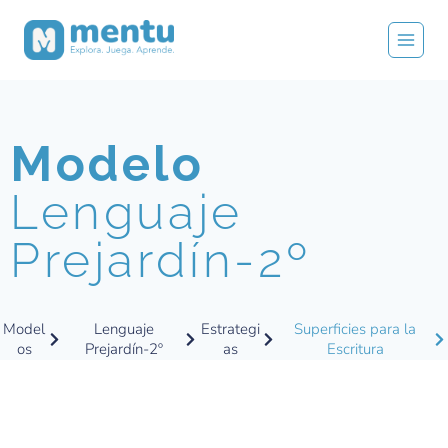
Modelo
Lenguaje
Prejardín-2º
Model
Lenguaje
Estrategi
Superficies para la
os
Prejardín-2º
as
Escritura