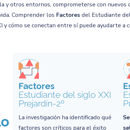
ula y otros entornos, comprometerse con nuevos c
 vida. Comprender los
Factores
del Estudiante del
XI y cómo se conectan entre sí puede ayudarte a c
Factores
E
Estudiante del siglo XXI
E
Prejardín-2º
P
lo
La investigación ha identificado qué
Se
factores son críticos para el éxito
se