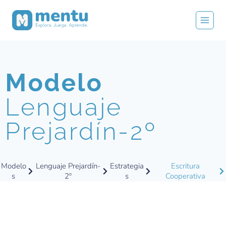
Modelo
Lenguaje
Prejardín-2º
Modelo
Lenguaje Prejardín-
Estrategia
Escritura
s
2º
s
Cooperativa