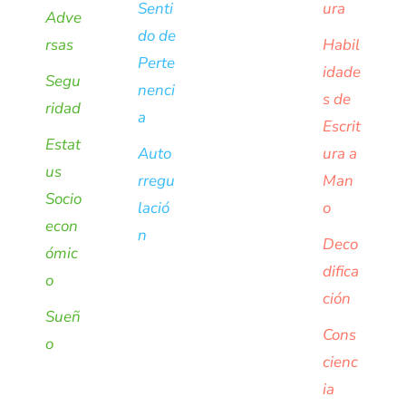
Senti
ura
Adve
do de
rsas
Habil
Perte
idade
Segu
nenci
s de
ridad
a
Escrit
Estat
Auto
ura a
us
rregu
Man
Socio
lació
o
econ
n
Deco
ómic
difica
o
ción
Sueñ
Cons
o
cienc
ia