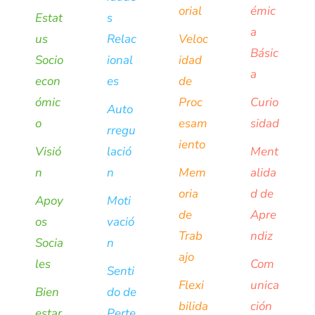
orial
émic
Estat
s
a
us
Relac
Veloc
Básic
Socio
ional
idad
a
econ
es
de
ómic
Proc
Curio
Auto
o
esam
sidad
rregu
iento
Visió
lació
Ment
n
n
Mem
alida
oria
d de
Apoy
Moti
de
Apre
os
vació
Trab
ndiz
Socia
n
ajo
les
Com
Senti
Flexi
unica
Bien
do de
bilida
ción
estar
Perte