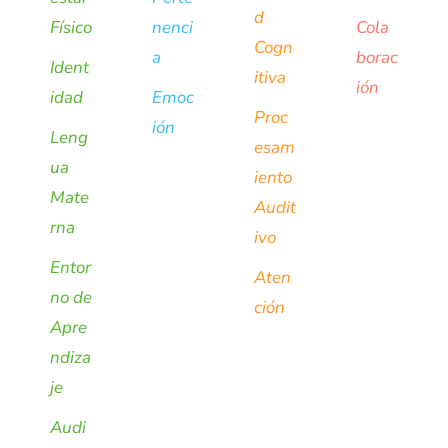
d
Físico
nenci
Cola
Cogn
a
borac
Ident
itiva
ión
idad
Emoc
Proc
ión
Leng
esam
ua
iento
Mate
Audit
rna
ivo
Entor
Aten
no de
ción
Apre
ndiza
je
Audi