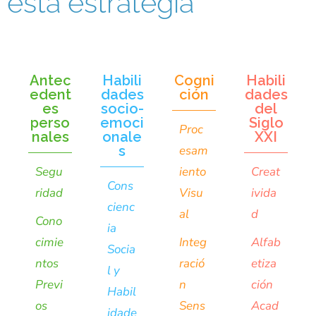
esta estrategia
Antec
Habili
Cogni
Habili
edent
dades
ción
dades
es
socio-
del
perso
emoci
Siglo
Proc
nales
onale
XXI
s
esam
Segu
iento
Creat
Cons
ridad
Visu
ivida
cienc
al
d
Cono
ia
cimie
Integ
Alfab
Socia
ntos
ració
etiza
l y
Previ
n
ción
Habil
os
Sens
Acad
idade