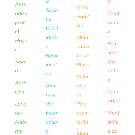
ia
a
Apre
iento
Socia
ndiza
Creat
Audit
l y
je en
ivida
ivo
Habil
el
d
idade
Mem
Hoga
Pens
s
oria a
r
amie
Relac
Corto
Sueñ
nto
ional
Plazo
o
Crític
es
Veloc
o
Audi
Ame
idad
ción
Curio
naza
de
sidad
Leng
del
Proc
ua
Ester
esam
Ment
Mate
eotip
iento
alida
rna
o
d de
Mem