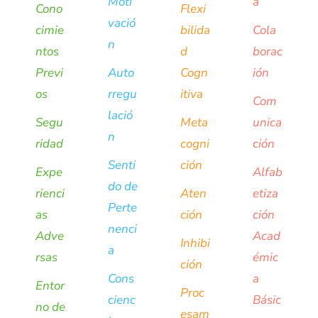
Moti
a
Cono
Flexi
vació
cimie
bilida
Cola
n
ntos
d
borac
Previ
Auto
Cogn
ión
os
rregu
itiva
Com
lació
Segu
Meta
unica
n
ridad
cogni
ción
Senti
ción
Expe
Alfab
do de
rienci
Aten
etiza
Perte
as
ción
ción
nenci
Adve
Acad
Inhibi
a
rsas
émic
ción
Cons
a
Entor
Proc
cienc
Básic
no de
esam