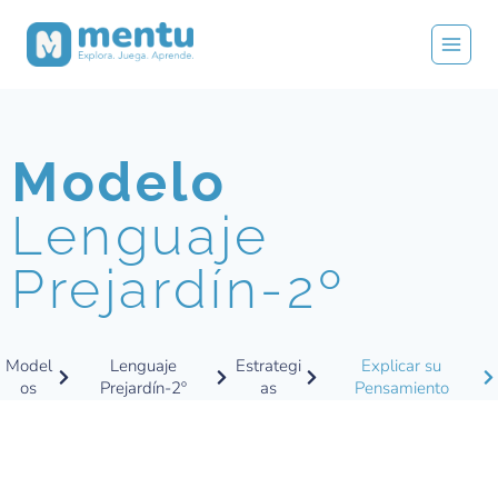
Modelo
Lenguaje
Prejardín-2º
Model
Lenguaje
Estrategi
Explicar su
os
Prejardín-2º
as
Pensamiento