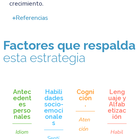
crecimiento.
Referencias
Factores que respalda
esta estrategia
Antec
Habili
Cogni
Leng
edent
dades
ción
uaje y
es
socio-
.
Alfab
perso
emoci
etizac
nales
onale
ión
Aten
s
ción
Idiom
Habil
Senti