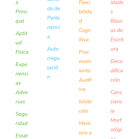
a
Flexi
idade
do de
Princ
bilida
s
Perte
ipal
d
Básic
nenci
Cogn
as de
Aptit
a
itiva
Escrit
ud
Auto
ura
Física
Proc
rregu
esam
Deco
Expe
lació
iento
difica
rienci
n
Audit
ción
as
ivo
Adve
Cons
rsas
Inhibi
cienc
ción
ia
Segu
Morf
ridad
Mem
ológi
oria a
Estat
ca