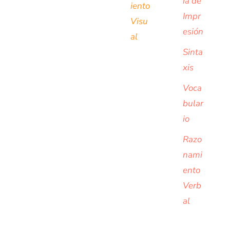
ia de
iento
Impr
Visu
esión
al
Sinta
xis
Voca
bular
io
Razo
nami
ento
Verb
al