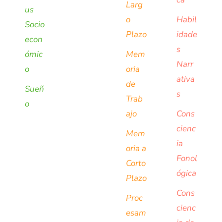
Larg
us
o
Habil
Socio
Plazo
idade
econ
s
ómic
Mem
Narr
o
oria
ativa
de
Sueñ
s
Trab
o
ajo
Cons
cienc
Mem
ia
oria a
Fonol
Corto
ógica
Plazo
Cons
Proc
cienc
esam